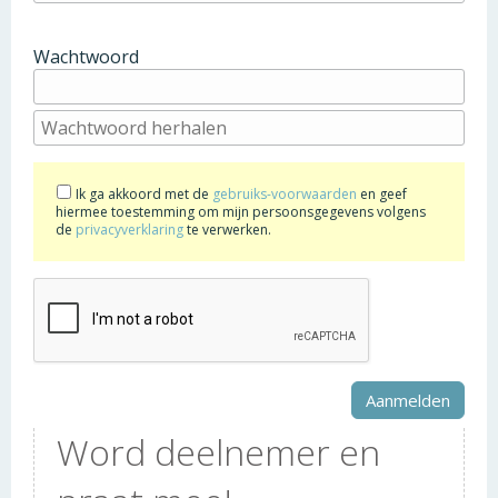
Wachtwoord
Ik ga akkoord met de
gebruiks-voorwaarden
en geef
hiermee toestemming om mijn persoonsgegevens volgens
de
privacyverklaring
te verwerken.
Word deelnemer en