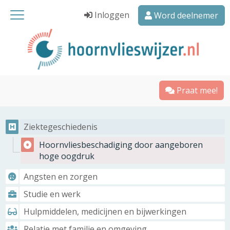
Inloggen
Word deelnemer
Praat mee!
Ziektegeschiedenis
Hoornvliesbeschadiging door aangeboren
hoge oogdruk
Angsten en zorgen
Studie en werk
Hulpmiddelen, medicijnen en bijwerkingen
Relatie met familie en omgeving