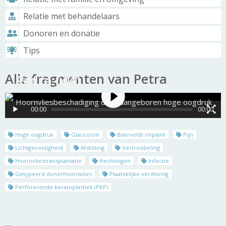
Relatie met behandelaars
Donoren en donatie
Tips
Alle fragmenten van Petra
Petra (44)
Hoornvliesbeschadiging door aangeboren hoge oogdruk
00:00
00:00
Hoge oogdruk
Glaucoom
Baerveldt implant
Pijn
Lichtgevoeligheid
Afstoting
Vertroebeling
Hoornvliestransplantatie
Hechtingen
Infectie
Getypeerd donorhoornvlies
Plaatselijke verdoving
Perforerende keratoplastiek (PKP)