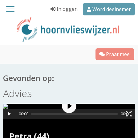
Inloggen
Word deelnemer
Praat mee!
Gevonden op:
Advies
00:00
00:00
Petra (44)