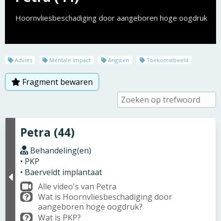
Hoornvliesbeschadiging door aangeboren hoge oogdruk
Advies
Mentale impact
Angsten
Toekomstbeeld
Fragment bewaren
Petra (44)
Behandeling(en)
• PKP
• Baerveldt implantaat
Alle video's van Petra
Wat is Hoornvliesbeschadiging door
aangeboren hoge oogdruk?
Wat is PKP?