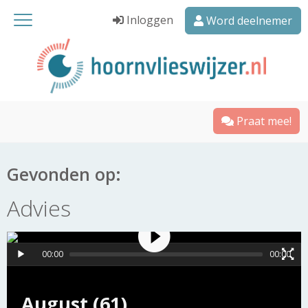
Inloggen
Word deelnemer
Praat mee!
Gevonden op:
Advies
00:00
00:00
August (61)