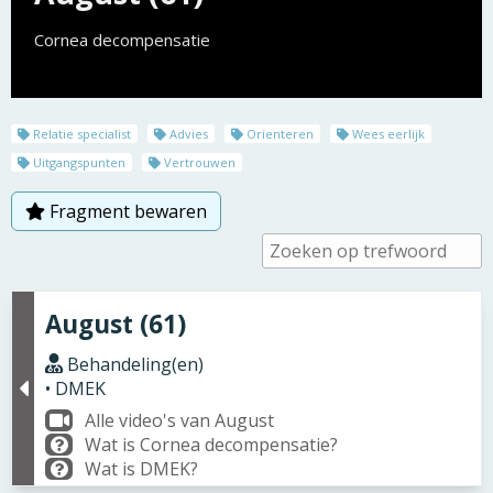
Cornea decompensatie
Relatie specialist
Advies
Orienteren
Wees eerlijk
Uitgangspunten
Vertrouwen
Fragment bewaren
August (61)
Behandeling(en)
• DMEK
Alle video's van August
Wat is Cornea decompensatie?
Wat is DMEK?