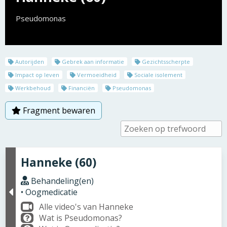
Pseudomonas
Autorijden
Gebrek aan informatie
Gezichtsscherpte
Impact op leven
Vermoeidheid
Sociale isolement
Werkbehoud
Financiën
Pseudomonas
Fragment bewaren
Hanneke (60)
Behandeling(en)
• Oogmedicatie
Alle video's van Hanneke
Wat is Pseudomonas?