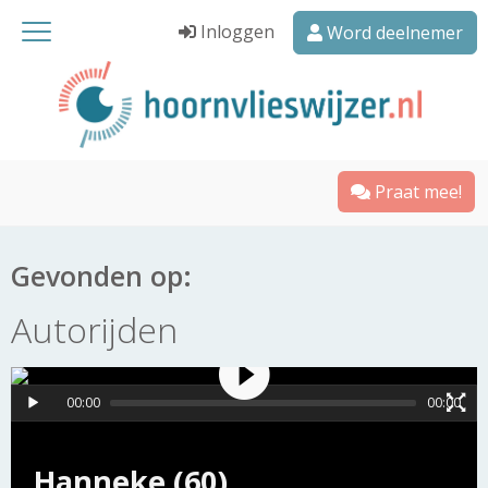
Inloggen
Word deelnemer
Praat mee!
Gevonden op:
Autorijden
00:00
00:00
Hanneke (60)