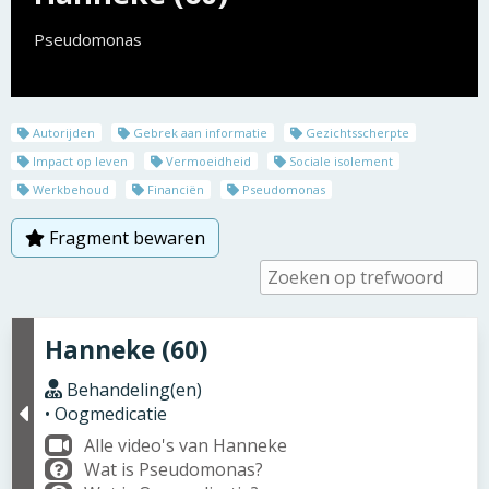
Pseudomonas
Autorijden
Gebrek aan informatie
Gezichtsscherpte
Impact op leven
Vermoeidheid
Sociale isolement
Werkbehoud
Financiën
Pseudomonas
Fragment bewaren
Hanneke (60)
Behandeling(en)
• Oogmedicatie
Alle video's van Hanneke
Wat is Pseudomonas?