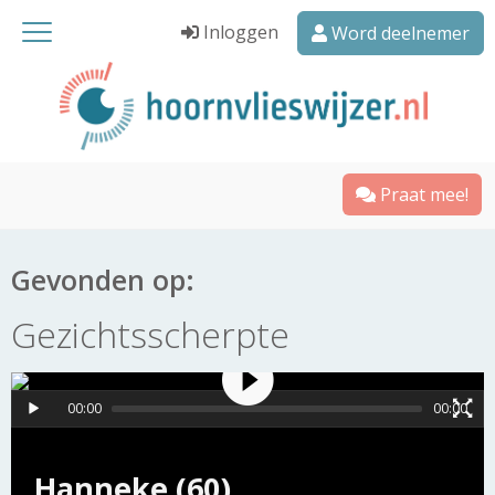
Inloggen
Word deelnemer
Praat mee!
Gevonden op:
Gezichtsscherpte
00:00
00:00
Hanneke (60)