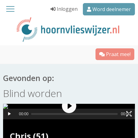
Inloggen
Word deelnemer
Praat mee!
Gevonden op:
Blind worden
00:00
00:00
Chris (51)