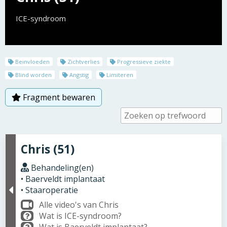
ICE-syndroom
Beinvloeden
Zichtverlies
Progressieve ziekte
Blind worden
Angstig
Limiteren
Fragment bewaren
Chris (51)
Behandeling(en)
• Baerveldt implantaat
• Staaroperatie
Alle video's van Chris
Wat is ICE-syndroom?