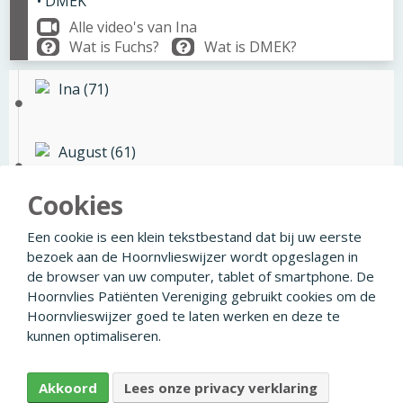
• DMEK
Alle video's van Ina
Wat is Fuchs?
Wat is DMEK?
Ina (71)
August (61)
Cookies
Ina (71)
Een cookie is een klein tekstbestand dat bij uw eerste
bezoek aan de Hoornvlieswijzer wordt opgeslagen in
de browser van uw computer, tablet of smartphone. De
Hoornvlies Patiënten Vereniging gebruikt cookies om de
Hoornvlieswijzer goed te laten werken en deze te
© 2026
Facebook
Linkedin
Privacyverklaring
kunnen optimaliseren.
Disclaimer
Colofon
Ontwikkeld door Creapolis
Akkoord
Lees onze privacy verklaring