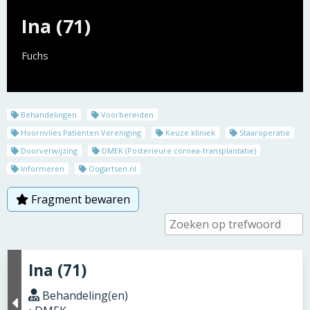
Ina (71)
Fuchs
Behandelingen
Voorbereiden
Hoornvlies Patiënten Vereniging
Keuze kliniek
Staaroperatie
Doorverwijzing
DMEK (Posterieure cornea-transplantatie)
Informeren
Oogartsen.nl
Fragment bewaren
Ina (71)
Behandeling(en)