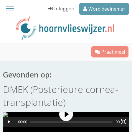
Inloggen
Word deelnemer
Praat mee!
Gevonden op:
DMEK (Posterieure cornea-
transplantatie)
00:00
00:00