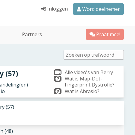
Inloggen
Word deelnemer
Partners
Praat mee!
y (57)
Alle video's van Berry
Wat is Map-Dot-
ndeling(en)
Fingerprint Dystrofie?
sio
Wat is Abrasio?
ry (57)
th (48)