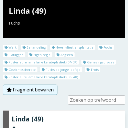
Linda (49)
Fuchs
Werk
Behandeling
Hoornvliestransplantatie
Fuchs
Platliggen
Eigen regie
Angsten
Posterieure lamellaire keratoplastiek (DMEK)
Genezingsproces
Gezichtsscherpte
Fuchs op jonge leeftijd
Trots
Posterieure lamellaire keratoplastiek (DSEAK)
Fragment bewaren
Linda (49)