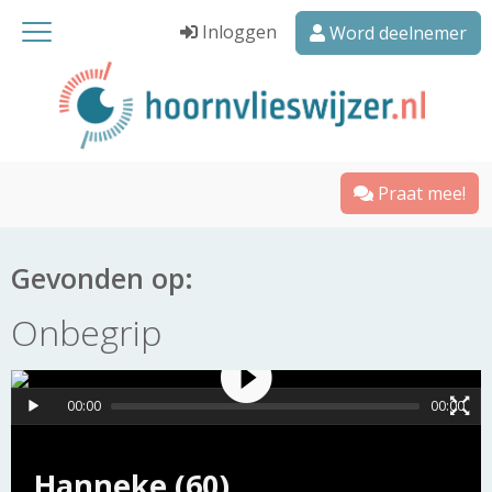
Inloggen
Word deelnemer
Praat mee!
Gevonden op:
Onbegrip
00:00
00:00
Hanneke (60)