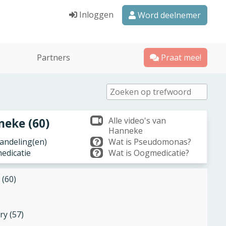
Inloggen
Word deelnemer
Partners
Praat mee!
Alle video's van
eke (60)
Hanneke
ndeling(en)
Wat is Pseudomonas?
edicatie
Wat is Oogmedicatie?
 (60)
ry (57)