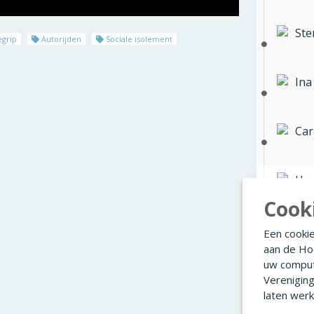
Ste
grip
Autorijden
Sociale isolement
Ina
Car
Han
Cook
Een cookie
Lin
aan de Ho
uw comput
Verenigin
laten werk