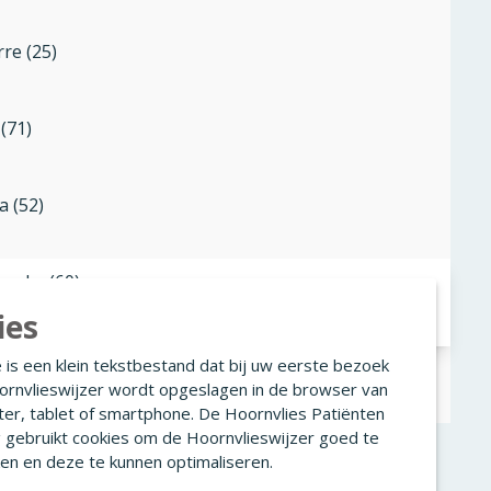
rre (25)
 (71)
a (52)
neke (60)
ies
 is een klein tekstbestand dat bij uw eerste bezoek
da (49)
ornvlieswijzer wordt opgeslagen in de browser van
er, tablet of smartphone. De Hoornvlies Patiënten
g gebruikt cookies om de Hoornvlieswijzer goed te
en en deze te kunnen optimaliseren.