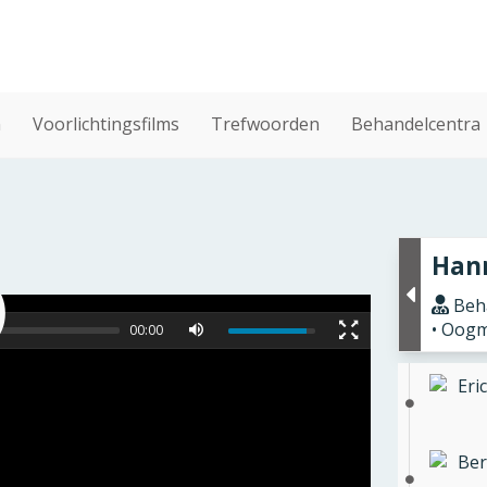
n
Voorlichtingsfilms
Trefwoorden
Behandelcentra
Hann
Beha
• Oogm
00:00
Eric
Ber