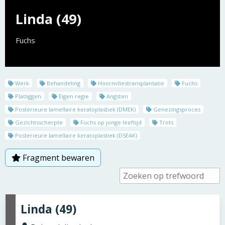
Linda (49)
Fuchs
Werk
Behandeling
Hoornvliestransplantatie
Fuchs
Platliggen
Eigen regie
Angsten
Posterieure lamellaire keratoplastiek (DMEK)
Genezingsproces
Gezichtsscherpte
Fuchs op jonge leeftijd
Trots
Posterieure lamellaire keratoplastiek (DSEAK)
Fragment bewaren
Linda (49)