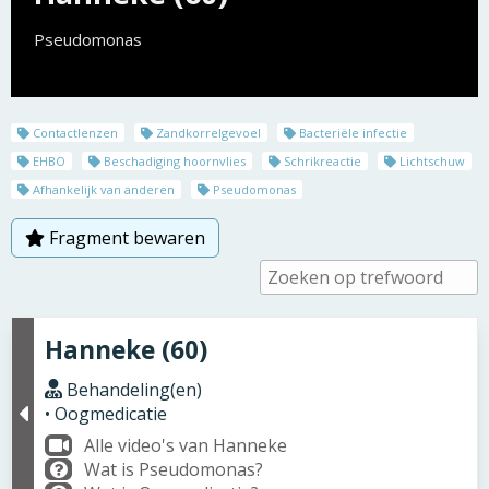
Pseudomonas
Contactlenzen
Zandkorrelgevoel
Bacteriële infectie
EHBO
Beschadiging hoornvlies
Schrikreactie
Lichtschuw
Afhankelijk van anderen
Pseudomonas
Fragment bewaren
Hanneke (60)
Behandeling(en)
• Oogmedicatie
Alle video's van Hanneke
Wat is Pseudomonas?