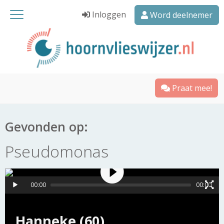
Inloggen
Word deelnemer
Praat mee!
Gevonden op:
Pseudomonas
00:00
00:00
Hanneke (60)