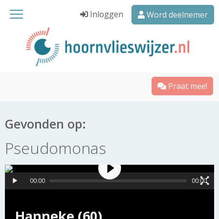
Inloggen
Word deelnemer
Praat mee!
Gevonden op:
Pseudomonas
00:00
00:00
Hanneke (60)