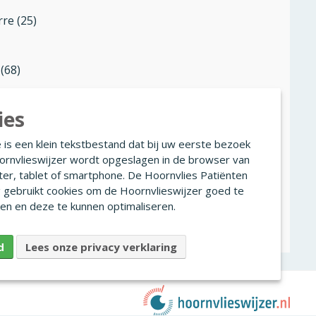
rre (25)
 (68)
ies
ieta (66)
 is een klein tekstbestand dat bij uw eerste bezoek
ornvlieswijzer wordt opgeslagen in de browser van
es (17)
er, tablet of smartphone. De Hoornvlies Patiënten
g gebruikt cookies om de Hoornvlieswijzer goed te
en en deze te kunnen optimaliseren.
et (61)
d
Lees onze privacy verklaring