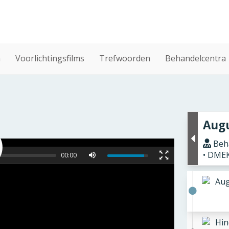
n
Voorlichtingsfilms
Trefwoorden
Behandelcentra
Augu
Beha
• DME
00:00
Aug
Hin