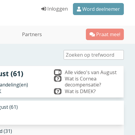
Inloggen
Word deelnemer
Partners
Praat mee!
st (61)
Alle video's van August
Wat is Cornea
ndeling(en)
decompensatie?
K
Wat is DMEK?
ust (61)
d (31)