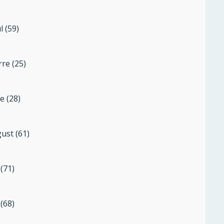
l (59)
rre (25)
ne (28)
ust (61)
 (71)
 (68)