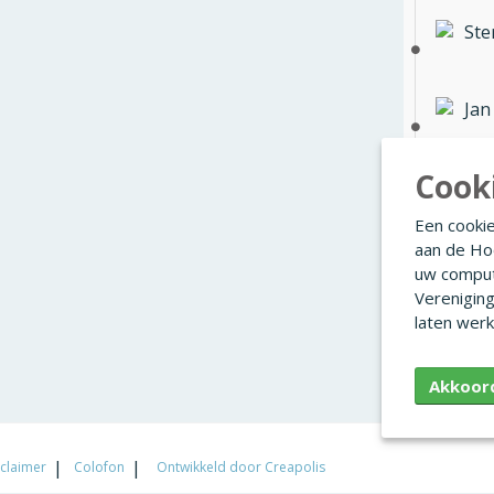
Ste
Jan
Cook
Agn
Een cookie
aan de Ho
Jill
uw comput
Verenigin
laten werk
Ann
Akkoor
claimer
Colofon
Ontwikkeld door Creapolis