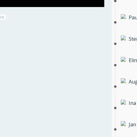
Pau
eid
Ste
Eli
Aug
Ina
Jan