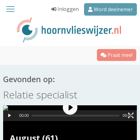
Inloggen
Word deelnemer
Praat mee!
Gevonden op:
Relatie specialist
00:00
00:00
August (61)