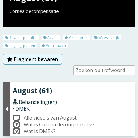
Cornea decompensatie
Relatie specialist
Advies
Orienteren
Wees eerlijk
Uitgangspunten
Vertrouwen
Fragment bewaren
August (61)
Behandeling(en)
• DMEK
Alle video's van August
Wat is Cornea decompensatie?
Wat is DMEK?