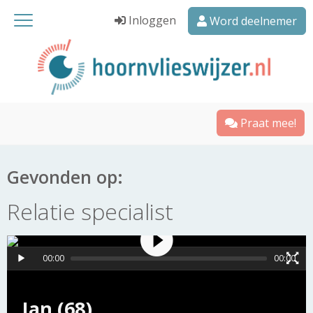
Inloggen
Word deelnemer
Praat mee!
Gevonden op:
Relatie specialist
00:00
00:00
Jan (68)