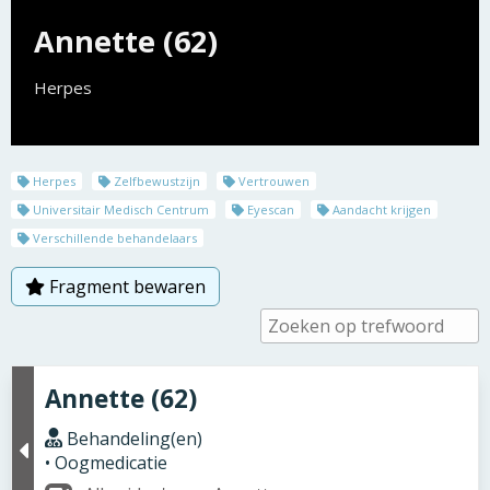
Annette (62)
Herpes
Herpes
Zelfbewustzijn
Vertrouwen
Universitair Medisch Centrum
Eyescan
Aandacht krijgen
Verschillende behandelaars
Fragment bewaren
Annette (62)
Behandeling(en)
• Oogmedicatie