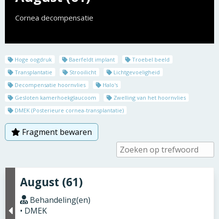
Cornea decompensatie
Hoge oogdruk
Baerfeldt implant
Troebel beeld
Transplantatie
Strooilicht
Lichtgevoeligheid
Decompensatie hoornvlies
Halo's
Gesloten kamerhoekglaucoom
Zwelling van het hoornvlies
DMEK (Posterieure cornea-transplantatie)
Fragment bewaren
August (61)
Behandeling(en)
• DMEK