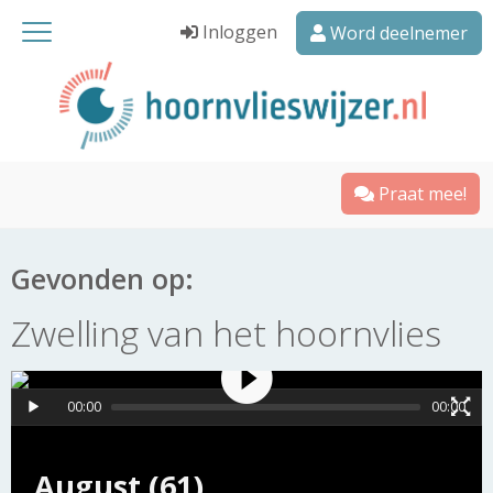
Inloggen
Word deelnemer
Praat mee!
Gevonden op:
Zwelling van het hoornvlies
00:00
00:00
August (61)