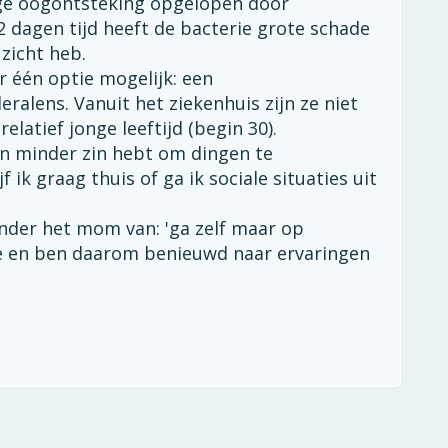
ge oogontsteking opgelopen door
 dagen tijd heeft de bacterie grote schade
zicht heb.
r één optie mogelijk: een
ralens. Vanuit het ziekenhuis zijn ze niet
elatief jonge leeftijd (begin 30).
 en minder zin hebt om dingen te
ik graag thuis of ga ik sociale situaties uit
onder het mom van: 'ga zelf maar op
uze en ben daarom benieuwd naar ervaringen