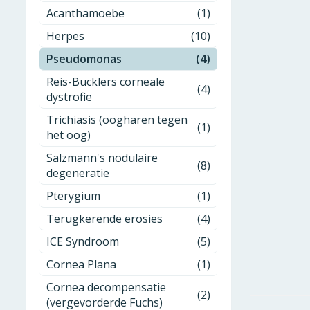
Acanthamoebe
(1)
Herpes
(10)
Pseudomonas
(4)
Reis-Bücklers corneale
(4)
dystrofie
Trichiasis (oogharen tegen
(1)
het oog)
Salzmann's nodulaire
(8)
degeneratie
Pterygium
(1)
Terugkerende erosies
(4)
ICE Syndroom
(5)
Cornea Plana
(1)
Cornea decompensatie
(2)
(vergevorderde Fuchs)