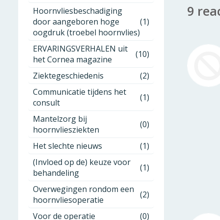
9 rea
Hoornvliesbeschadiging
door aangeboren hoge
(1)
oogdruk (troebel hoornvlies)
ERVARINGSVERHALEN uit
(10)
het Cornea magazine
Ziektegeschiedenis
(2)
Communicatie tijdens het
(1)
consult
Mantelzorg bij
(0)
hoornvliesziekten
Het slechte nieuws
(1)
(Invloed op de) keuze voor
(1)
behandeling
Overwegingen rondom een
(2)
hoornvliesoperatie
Voor de operatie
(0)