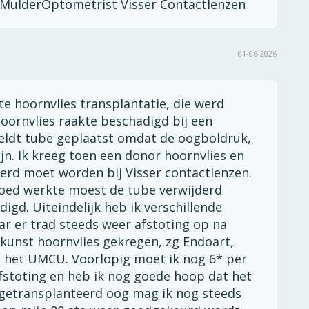
n MulderOptometrist Visser Contactlenzen
01-06-2026
ste hoornvlies transplantatie, die werd
oornvlies raakte beschadigd bij een
veldt tube geplaatst omdat de oogboldruk,
n. Ik kreeg toen een donor hoornvlies en
eerd moet worden bij Visser contactlenzen.
goed werkte moest de tube verwijderd
gd. Uiteindelijk heb ik verschillende
r er trad steeds weer afstoting op na
t kunst hoornvlies gekregen, zg Endoart,
n het UMCU. Voorlopig moet ik nog 6* per
stoting en heb ik nog goede hoop dat het
 getransplanteerd oog mag ik nog steeds