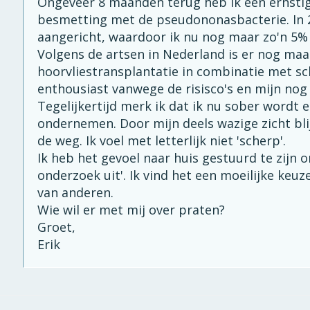
Ongeveer 8 maanden terug heb ik een ernsti
besmetting met de pseudononasbacterie. In 2
aangericht, waardoor ik nu nog maar zo'n 5% 
Volgens de artsen in Nederland is er nog maa
hoorvliestransplantatie in combinatie met scle
enthousiast vanwege de risisco's en mijn nog r
Tegelijkertijd merk ik dat ik nu sober wordt
ondernemen. Door mijn deels wazige zicht blijf 
de weg. Ik voel met letterlijk niet 'scherp'.
Ik heb het gevoel naar huis gestuurd te zijn 
onderzoek uit'. Ik vind het een moeilijke ke
van anderen.
Wie wil er met mij over praten?
Groet,
Erik