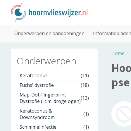
Onderwerpen en aandoeningen
Informatieblade
Home
Onderwerpen
Hoo
Keratoconus
(11)
pse
Fuchs' dystrofie
(18)
Map-Dot-Fingerprint
(13)
Dystrofie (i.c.m. droge ogen)
Keratoconus &
(1)
Downsyndroom
Schimmelinfectie
(1)