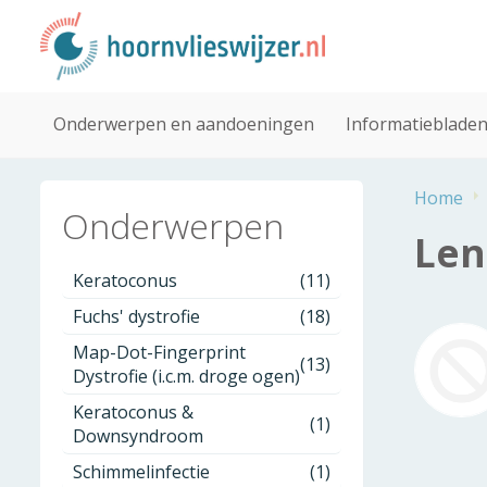
Onderwerpen en aandoeningen
Informatieblade
Home
Onderwerpen
Len
Keratoconus
(11)
Fuchs' dystrofie
(18)
Map-Dot-Fingerprint
(13)
Dystrofie (i.c.m. droge ogen)
Keratoconus &
(1)
Downsyndroom
Schimmelinfectie
(1)