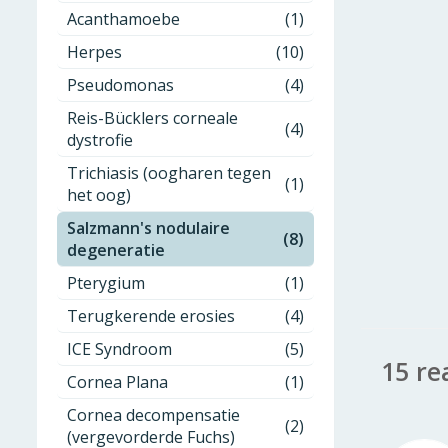
Acanthamoebe
(1)
Herpes
(10)
Pseudomonas
(4)
Reis-Bücklers corneale
(4)
dystrofie
Trichiasis (oogharen tegen
(1)
het oog)
Salzmann's nodulaire
(8)
degeneratie
Pterygium
(1)
Terugkerende erosies
(4)
ICE Syndroom
(5)
15 re
Cornea Plana
(1)
Cornea decompensatie
(2)
(vergevorderde Fuchs)