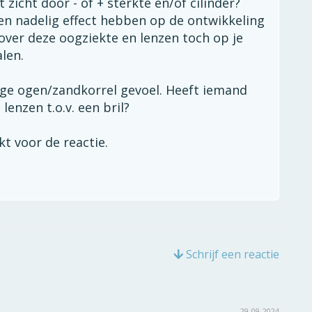
zicht door - of + sterkte en/of cilinder?
en nadelig effect hebben op de ontwikkeling
ver deze oogziekte en lenzen toch op je
len.
e ogen/zandkorrel gevoel. Heeft iemand
lenzen t.o.v. een bril?
t voor de reactie.
Schrijf een reactie
29-09-2024