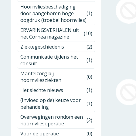
Hoornvliesbeschadiging
door aangeboren hoge
(1)
oogdruk (troebel hoornvlies)
ERVARINGSVERHALEN uit
(10)
het Cornea magazine
Ziektegeschiedenis
(2)
Communicatie tijdens het
(1)
consult
Mantelzorg bij
(0)
hoornvliesziekten
Het slechte nieuws
(1)
(Invloed op de) keuze voor
(1)
behandeling
Overwegingen rondom een
(2)
hoornvliesoperatie
Voor de operatie
(0)