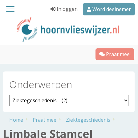
Inloggen
Word deelnemer
Praat mee!
Onderwerpen
Home
Praat mee
Ziektegeschiedenis
Limbale Stamcel