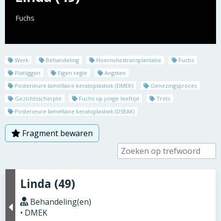
Fuchs
Werk
Behandeling
Hoornvliestransplantatie
Fuchs
Platliggen
Eigen regie
Angsten
Posterieure lamellaire keratoplastiek (DMEK)
Genezingsproces
Gezichtsscherpte
Fuchs op jonge leeftijd
Trots
Posterieure lamellaire keratoplastiek (DSEAK)
Fragment bewaren
Linda (49)
Behandeling(en)
• DMEK