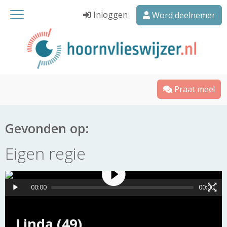
Inloggen
Word deelnemer
Praat mee!
Gevonden op:
Eigen regie
00:00
00:00
Linda (49)