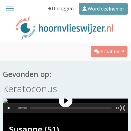
Inloggen
Word deelnemer
Praat mee!
Gevonden op:
Keratoconus
00:00
00:00
Susanne (51)