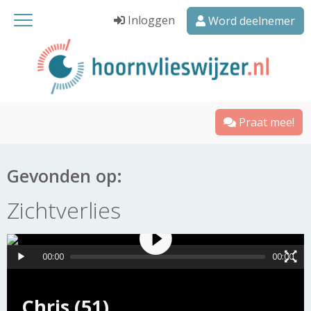
Inloggen
Word deelnemer
Praat mee!
Gevonden op:
Zichtverlies
00:00
00:00
Chris (51)