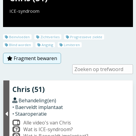
ICE-syndroom
Beinvloeden
Zichtverlies
Progressieve ziekte
Blind worden
Angstig
Limiteren
Fragment bewaren
Chris (51)
Behandeling(en)
• Baerveldt implantaat
• Staaroperatie
Alle video's van Chris
Wat is ICE-syndroom?